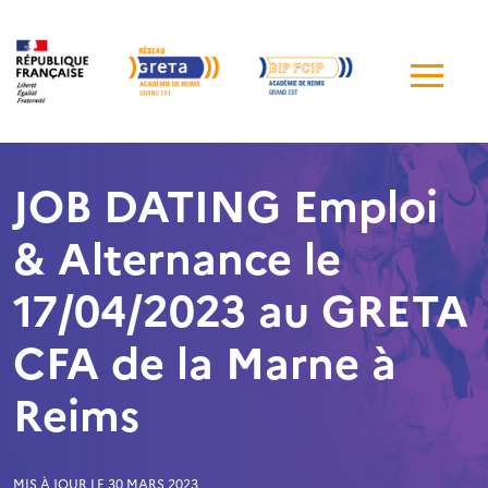
Me
de
navi
JOB DATING Emploi
& Alternance le
17/04/2023 au GRETA
CFA de la Marne à
Reims
MIS À JOUR LE 30 MARS 2023