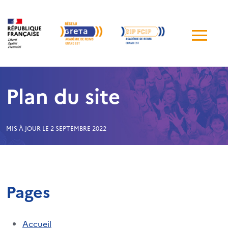
Me
de
navi
Plan du site
MIS À JOUR LE 2 SEPTEMBRE 2022
Pages
Accueil