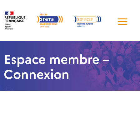
Me
de
navi
Espace membre –
Connexion