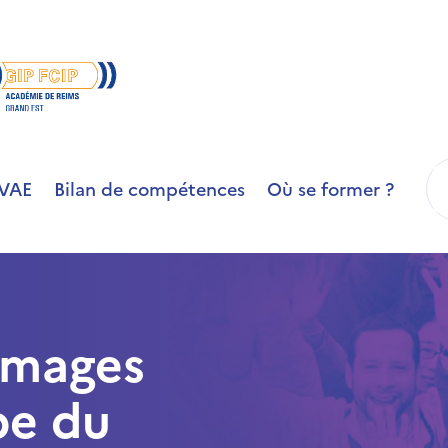
R
VAE
Bilan de compétences
Où se former ?
 images
pe du