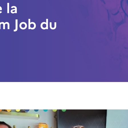
 la
m Job du