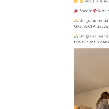
Nous leur sou
Encore
% de r
Un grand merci 
GRETA-CFA des Ard
Un grand merci 
travaille main dan