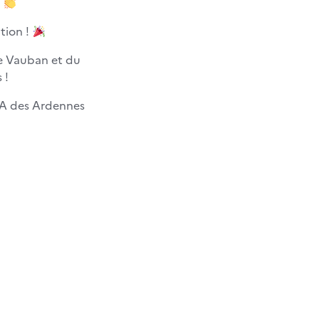
ation !
ée Vauban et du
 !
FA des Ardennes