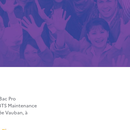
Bac Pro
s BTS Maintenance
ée Vauban, à