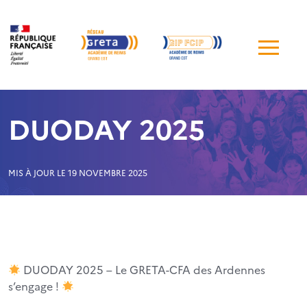
Me
de
navi
DUODAY 2025
MIS À JOUR LE 19 NOVEMBRE 2025
DUODAY 2025 – Le GRETA-CFA des Ardennes
s’engage !