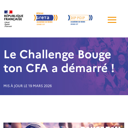
Me
de
navi
Le Challenge Bouge
ton CFA a démarré !
MIS À JOUR LE 19 MARS 2026