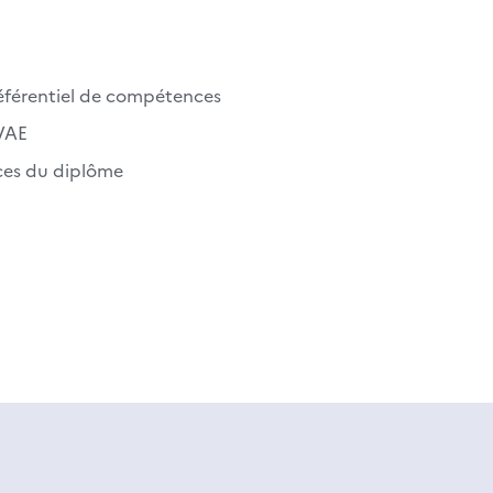
e référentiel de compétences
 VAE
nces du diplôme