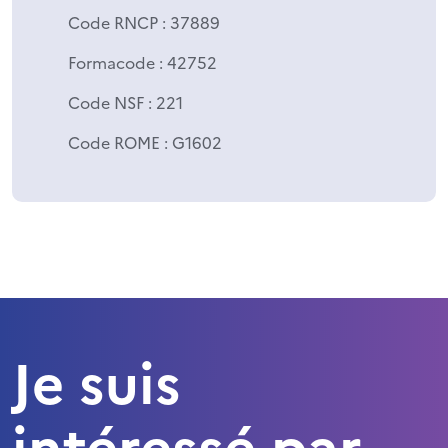
Code RNCP
: 37889
Formacode
: 42752
Code NSF
: 221
Code ROME
: G1602
Je suis
intéressé par