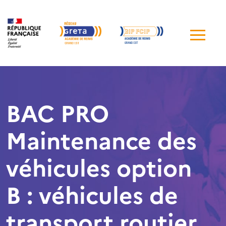
Me
de
navi
BAC PRO
Maintenance des
véhicules option
B : véhicules de
transport routier