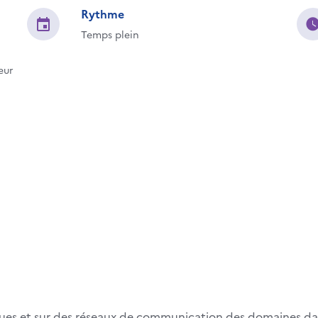
Rythme
Temps plein
eur
triques et sur des réseaux de communication des domaines d