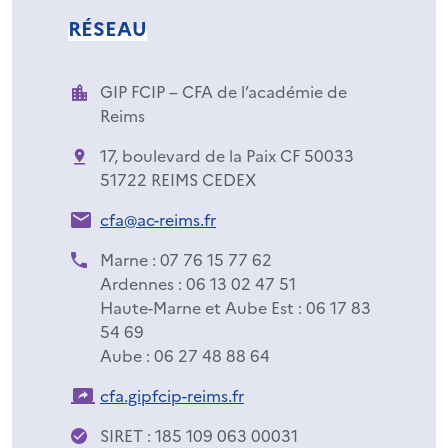
RÉSEAU
GIP FCIP – CFA de l’académie de
Reims
17, boulevard de la Paix CF 50033
51722 REIMS CEDEX
cfa@ac-reims.fr
Marne : 07 76 15 77 62
Ardennes : 06 13 02 47 51
Haute-Marne et Aube Est : 06 17 83
54 69
Aube : 06 27 48 88 64
cfa.gipfcip-reims.fr
SIRET : 185 109 063 00031