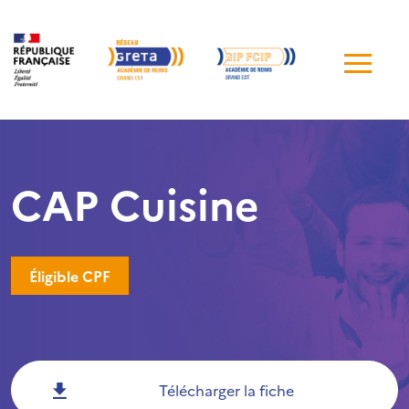
Me
de
navi
CAP Cuisine
Éligible CPF
Télécharger la fiche