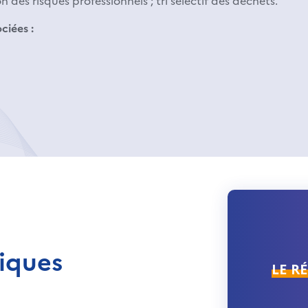
 des risques professionnels ; tri sélectif des déchets.
ciées :
iques
LE R