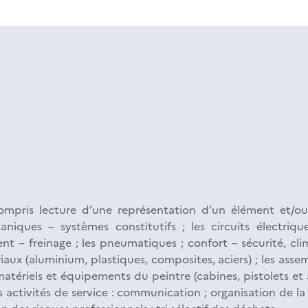
compris lecture d’une représentation d’un élément et/o
niques – systèmes constitutifs ; les circuits électriques
ent – freinage ; les pneumatiques ; confort – sécurité, cli
ériaux (aluminium, plastiques, composites, aciers) ; les as
 matériels et équipements du peintre (cabines, pistolets et a
es activités de service : communication ; organisation de la 