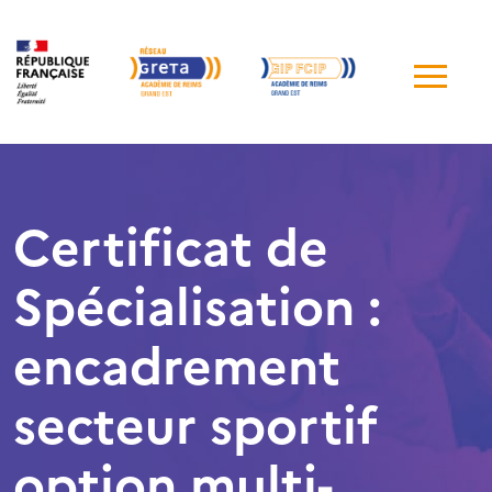
Me
de
navi
Certificat de
Spécialisation :
encadrement
secteur sportif
option multi-