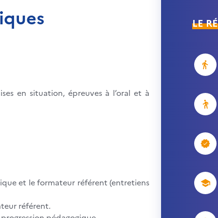
iques
LE R
es en situation, épreuves à l’oral et à
que et le formateur référent (entretiens
ateur référent.
de progression pédagogique.