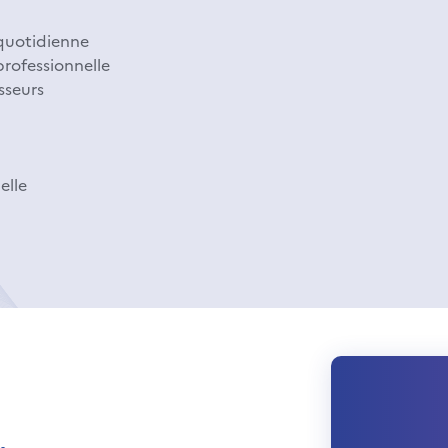
 quotidienne
professionnelle
isseurs
elle