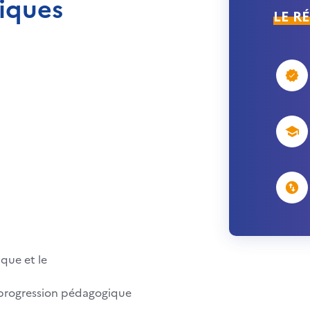
iques
LE R
que et le
de progression pédagogique