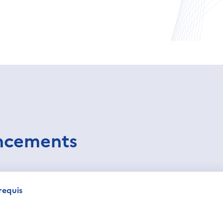
ancements
requis