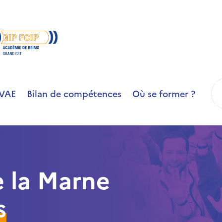
R
VAE
Bilan de compétences
Où se former ?
 la Marne
s