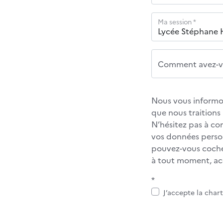
Ma session *
Comment avez-vo
Nous vous informon
que nous traition
N’hésitez pas à co
vos données personn
pouvez-vous cocher
à tout moment, acc
*
J’accepte la char