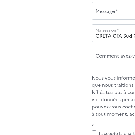
Message *
Ma session *
Comment avez-vo
Nous vous informon
que nous traition
N’hésitez pas à co
vos données personn
pouvez-vous cocher
à tout moment, acc
*
J’accepte la char