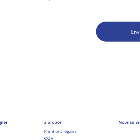
Env
gner
à propos
Nous suivr
r
Mentions légales
CGV