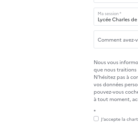
Ma session *
Comment avez-vo
Nous vous informon
que nous traition
N’hésitez pas à co
vos données personn
pouvez-vous cocher
à tout moment, acc
*
J’accepte la char