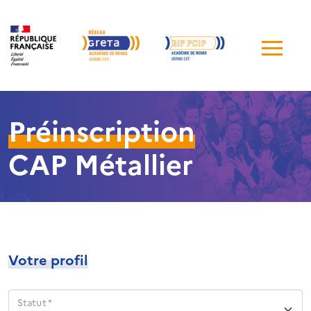
Me
de
navi
Préinscription
CAP Métallier
Votre profil
Statut *