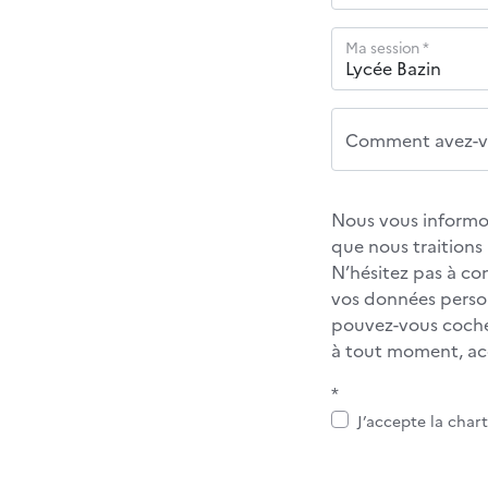
Ma session *
Comment avez-vo
Nous vous informon
que nous traition
N’hésitez pas à co
vos données personn
pouvez-vous cocher
à tout moment, acc
*
J’accepte la char