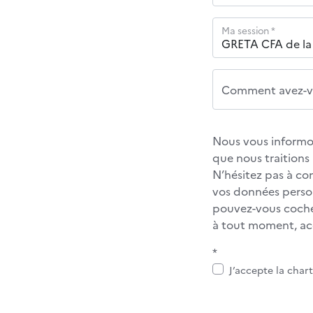
Ma session *
Comment avez-vo
Nous vous informon
que nous traition
N’hésitez pas à co
vos données personn
pouvez-vous cocher
à tout moment, acc
*
J’accepte la char