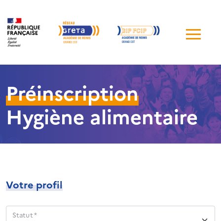
Me
de
navi
Préinscription
Hygiène alimentaire
Votre profil
Statut *