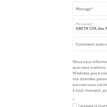
Message *
Ma session *
Comment avez-vo
Nous vous informon
que nous traition
N’hésitez pas à co
vos données personn
pouvez-vous cocher
à tout moment, acc
*
J’accepte la char