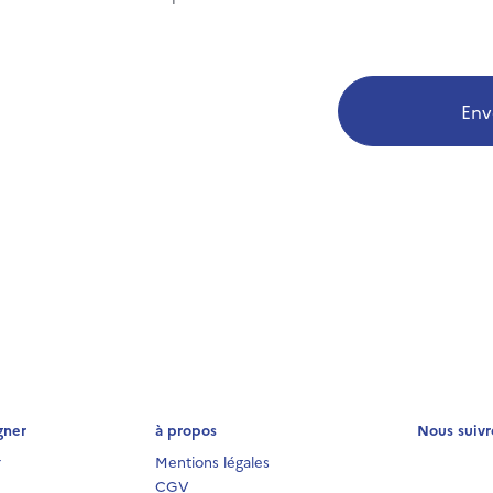
Env
gner
à propos
Nous suivr
r
Mentions légales
CGV