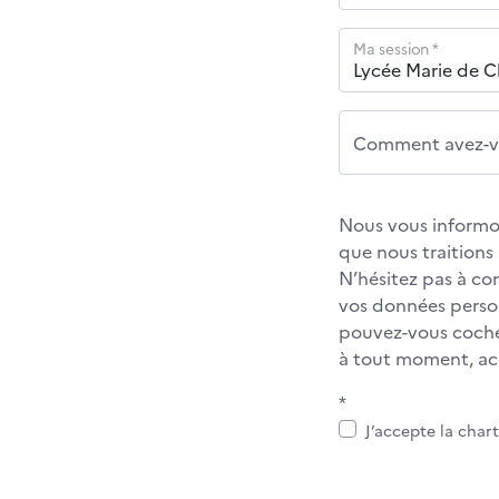
Ma session *
Comment avez-vo
Nous vous informon
que nous traition
N’hésitez pas à co
vos données personn
pouvez-vous cocher
à tout moment, acc
*
J’accepte la char