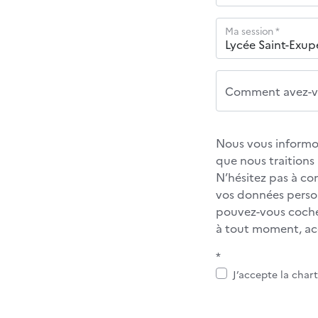
Ma session *
Comment avez-vo
Nous vous informon
que nous traition
N’hésitez pas à co
vos données personn
pouvez-vous cocher
à tout moment, acc
*
J’accepte la char