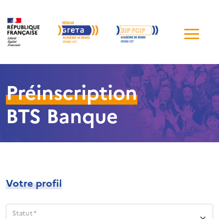
Me
de
navi
Préinscription
BTS Banque
Votre profil
Statut *