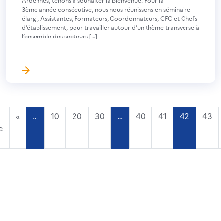
Ardennes, tenons à souhaiter la bienvenue. Pour la
3ème année consécutive, nous nous réunissons en séminaire
élargi, Assistantes, Formateurs, Coordonnateurs, CFC et Chefs
d’établissement, pour travailler autour d’un thème transverse à
l’ensemble des secteurs […]
«
…
10
20
30
…
40
41
42
43
e