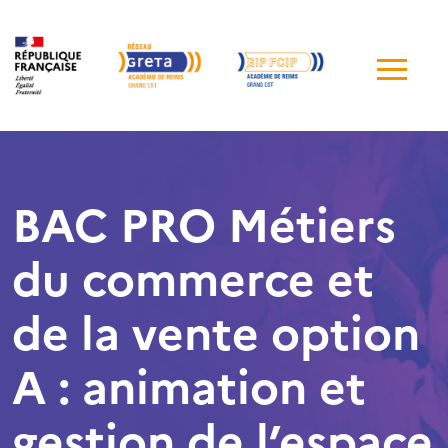
Me
de
navi
BAC PRO Métiers
du commerce et
de la vente option
A : animation et
gestion de l’espace