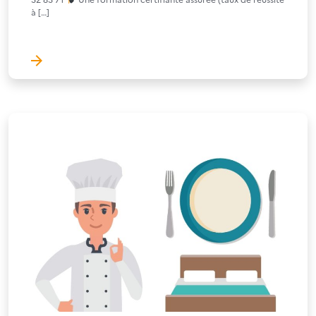
à […]