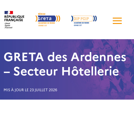
Me
de
navi
GRETA des Ardennes
– Secteur Hôtellerie
MIS À JOUR LE 23 JUILLET 2026